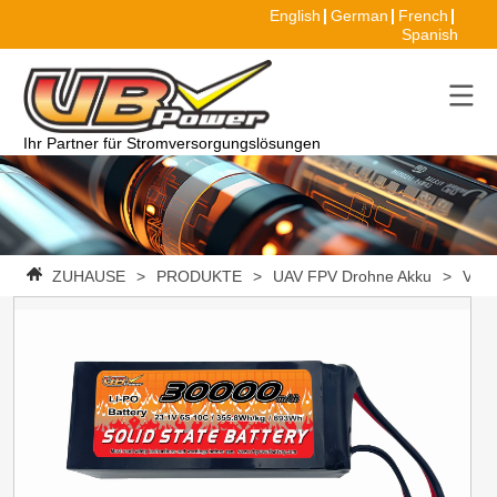
English
German
French
Spanish
Ihr Partner für Stromversorgungslösungen
ZUHAUSE
>
PRODUKTE
>
UAV FPV Drohne Akku
>
VBpo