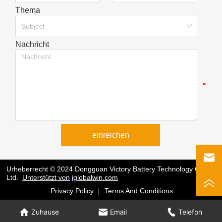
Thema
*
Subject
Nachricht
*
einreichen
Urheberrecht © 2024 Dongguan Victory Battery Technology Co.,
Ltd.
Unterstützt von
iglobalwin.com
Privacy Policy
Terms And Conditions
Zuhause
Email
Telefon