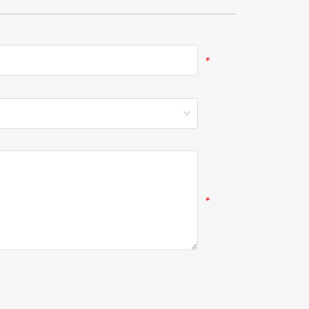
*
*
*