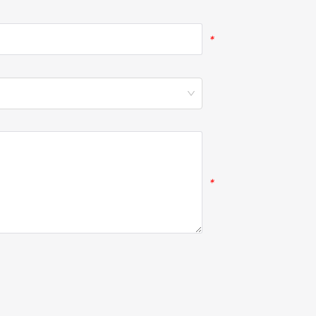
*
*
*