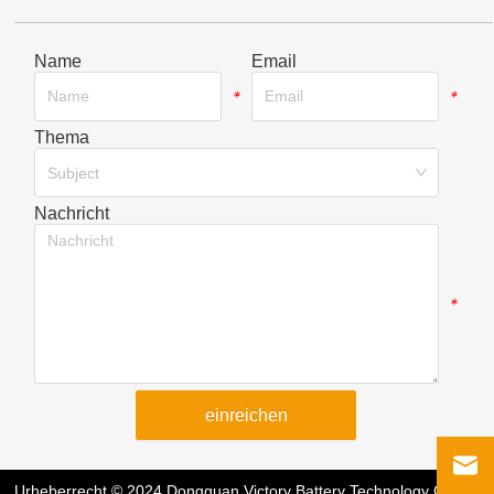
Name
Email
*
*
Thema
*
Subject
Nachricht
*
einreichen
Urheberrecht © 2024 Dongguan Victory Battery Technology Co.,