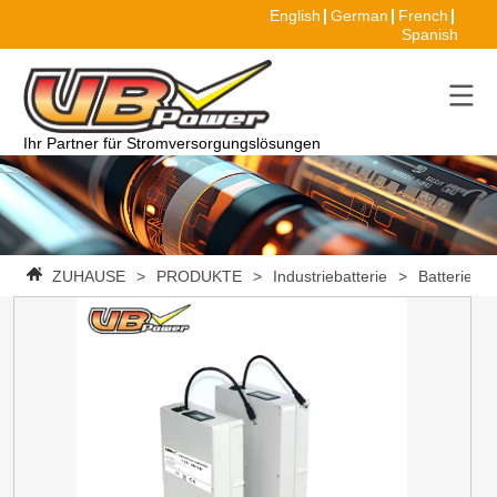
English
German
French
Spanish
Ihr Partner für Stromversorgungslösungen
ZUHAUSE
>
PRODUKTE
>
Industriebatterie
>
Batteriepa