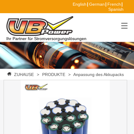
English
German
French
Spanish
Ihr Partner für Stromversorgungslösungen
ZUHAUSE
>
PRODUKTE
>
Anpassung des Akkupacks
>