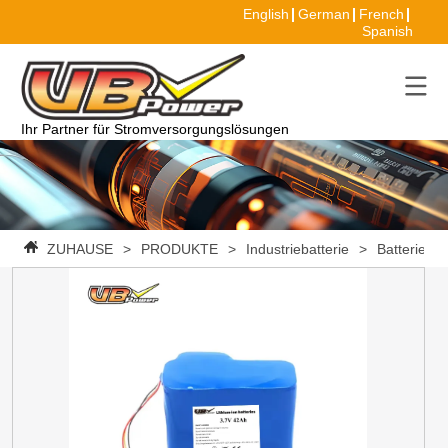
English
German
French
Spanish
Ihr Partner für Stromversorgungslösungen
ZUHAUSE
>
PRODUKTE
>
Industriebatterie
>
Batteriepa