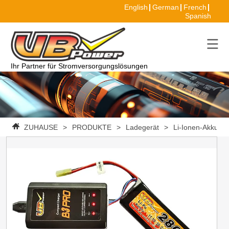
English
German
French
Spanish
Ihr Partner für Stromversorgungslösungen
ZUHAUSE
>
PRODUKTE
>
Ladegerät
>
Li-Ionen-Akkulad