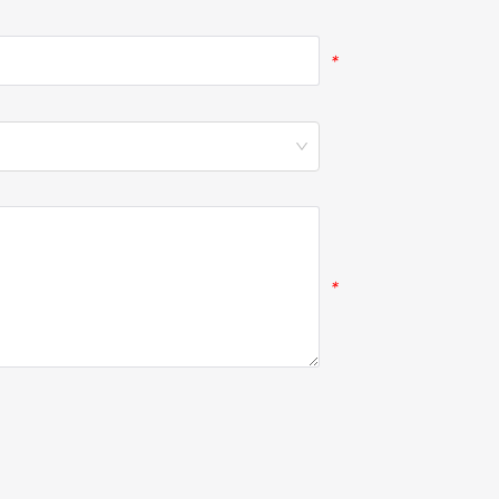
*
*
*