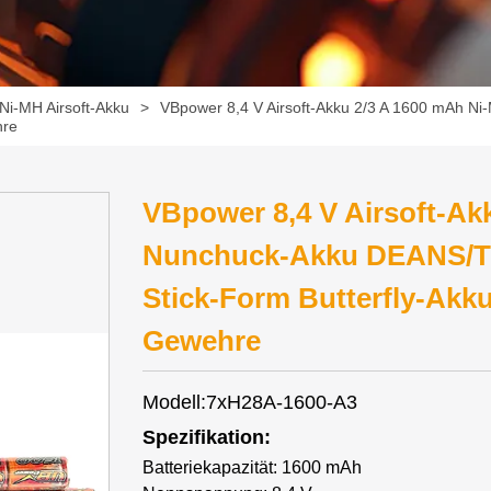
Ni-MH Airsoft-Akku
>
VBpower 8,4 V Airsoft-Akku 2/3 A 1600 mAh N
hre
VBpower 8,4 V Airsoft-Ak
Nunchuck-Akku DEANS/T/
Stick-Form Butterfly-Akku 
Gewehre
Modell:7xH28A-1600-A3
Spezifikation:
Batteriekapazität: 1600 mAh