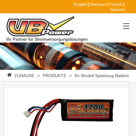
English
German
French
Spanish
Ihr Partner für Stromversorgungslösungen
ZUHAUSE
>
PRODUKTE
>
Rc Modell Spielzeug Batterie
>