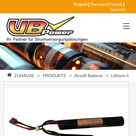
English
German
French
Spanish
Ihr Partner für Stromversorgungslösungen
ZUHAUSE
>
PRODUKTE
>
Airsoft Batterie
>
Lithium-Ione