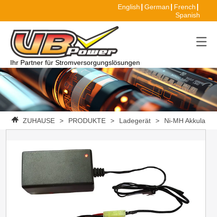
English
German
French
Spanish
Ihr Partner für Stromversorgungslösungen
ZUHAUSE
>
PRODUKTE
>
Ladegerät
>
Ni-MH Akkuladeg