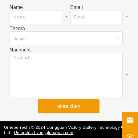
Name
Email
*
*
Thema
*
Subject
Nachricht
*
einreichen
Urheberrecht © 2024 Dongguan Victory Battery Technology Co.,
Ltd.
Unterstützt von
iglobalwin.com