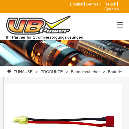
English
German
French
Spanish
Ihr Partner für Stromversorgungslösungen
ZUHAUSE
>
PRODUKTE
>
Batteriezubehör
>
Batterieans