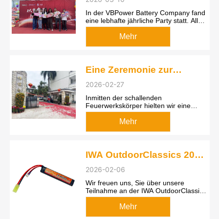
In der VBPower Battery Company fand
eine lebhafte jährliche Party statt. Alle
Mitarbeiter versammelten sich fröhlich,
um das traditionelle chinesische
Mehr
Neujahrsfest zu feiern. Für jeden
Mitarbeiter wurden großzügige
Neujahrsgeschenke vorbereitet. Es g...
Eine Zeremonie zur
Aufnahme der Arbeit des
2026-02-27
Unternehmens
Inmitten der schallenden
Feuerwerkskörper hielten wir eine
Zeremonie zur Aufnahme der Arbeit
ab. Alle tauschten "Frohes neues Jahr"
Mehr
und herzliche Wünsche aus, um den
Wohlstand zu erhalten, und wir
schlagen dieses Jahr gemeinsam ein
glänzendes neues K...
IWA OutdoorClassics 2026
|Warme Einladung
2026-02-06
Wir freuen uns, Sie über unsere
Teilnahme an der IWA OutdoorClassics
2026 (26. Februar - 1. März, Nürnberg
Exhibition Center, Deutschland) zu
Mehr
informieren, an der unsere Airsoft-