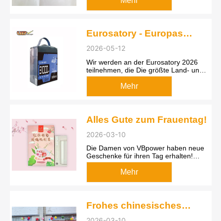
Mehr
Stromversorgung angeschlossen ist,
werden durch Einstecken des
symmetrischen Ladegeräts die
Spannung jeder Batt...
Eurosatory - Europas
Ausstellung für Land- und
2026-05-12
Luftverteidigung
Wir werden an der Eurosatory 2026
teilnehmen, die Die größte Land- und
Luftverteidigungsausstellung der Welt,
die alle zwei Jahre stattfindet Offizielle
Mehr
Website: https://www.eurosatory.com/
Unser B Zahnnummer: Halle 4 B331
Datum: 15. - 19. Juni 202...
Alles Gute zum Frauentag!
2026-03-10
Die Damen von VBpower haben neue
Geschenke für ihren Tag erhalten!
Gesundheitstee und Thermosbecher -
Gesundheit steht immer an erster
Mehr
Stelle!
Frohes chinesisches
Neujahr!
2026-03-10