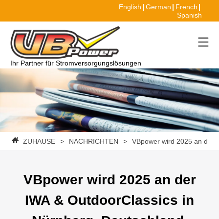
English
German
French
Spanish
Ihr Partner für Stromversorgungslösungen
ZUHAUSE
>
NACHRICHTEN
>
VBpower wird 2025 an der I
VBpower wird 2025 an der
IWA & OutdoorClassics in